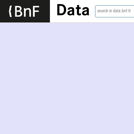
Data
search in data.bnf.fr