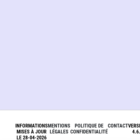
INFORMATIONS
MENTIONS
POLITIQUE DE
CONTACT
VERS
MISES À JOUR
LÉGALES
CONFIDENTIALITÉ
4.6
LE 28-04-2026