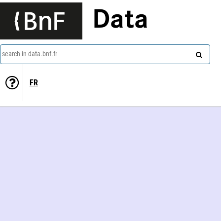
Data
search in data.bnf.fr
FR