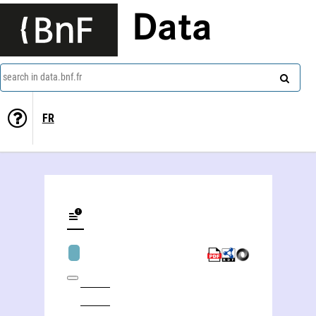
Data
search in data.bnf.fr
FR