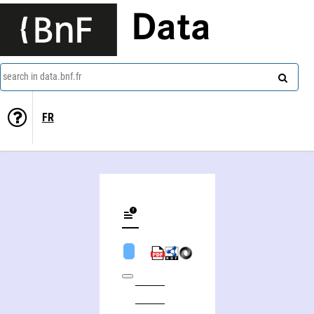
Data
search in data.bnf.fr
FR