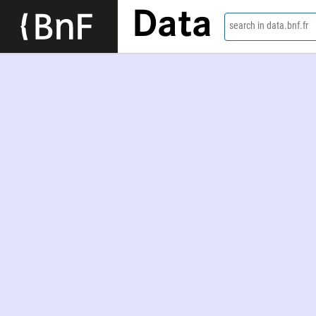
Data
search in data.bnf.fr