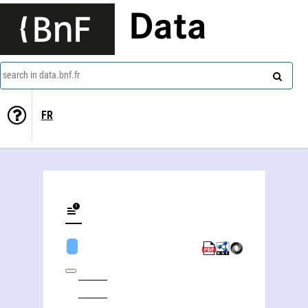
Data
search in data.bnf.fr
FR