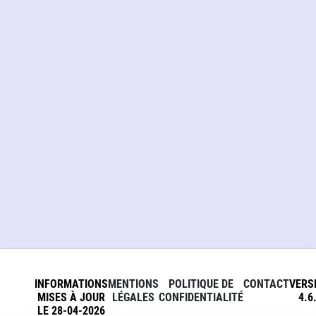
INFORMATIONS
MENTIONS
POLITIQUE DE
CONTACT
VERS
MISES À JOUR
LÉGALES
CONFIDENTIALITÉ
4.6
LE 28-04-2026