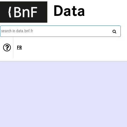
Data
search in data.bnf.fr
FR