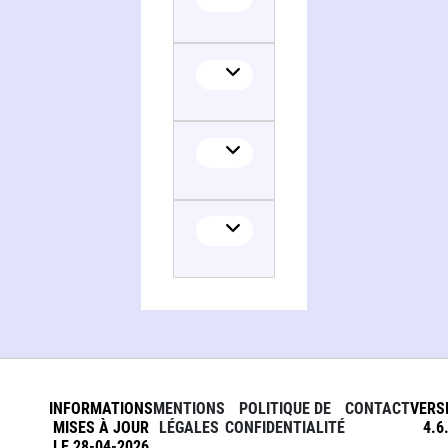
Biologie des procaryotes
INFORMATIONS
MENTIONS
POLITIQUE DE
CONTACT
VERS
MISES À JOUR
LÉGALES
CONFIDENTIALITÉ
4.6
LE 28-04-2026