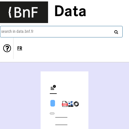
Data
search in data.bnf.fr
FR