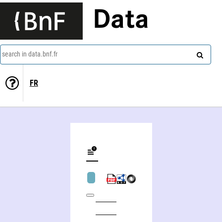
Data
search in data.bnf.fr
FR