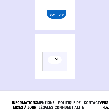
ark:/12148/cb158977310
see more
INFORMATIONS
MENTIONS
POLITIQUE DE
CONTACT
VERS
MISES À JOUR
LÉGALES
CONFIDENTIALITÉ
4.6