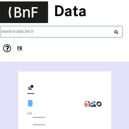
Data
search in data.bnf.fr
FR