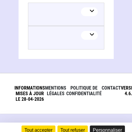
INFORMATIONS
MENTIONS
POLITIQUE DE
CONTACT
VERS
MISES À JOUR
LÉGALES
CONFIDENTIALITÉ
4.6
LE 28-04-2026
Tout accepter
Tout refuser
Personnaliser