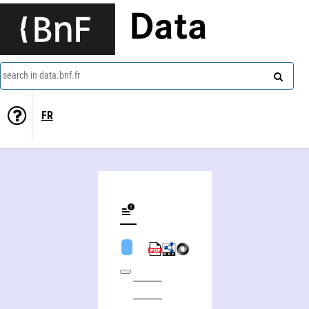
Data
search in data.bnf.fr
FR