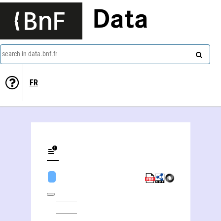
Data
search in data.bnf.fr
FR