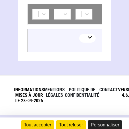
Asif Dowla
INFORMATIONS
MENTIONS
POLITIQUE DE
CONTACT
VERS
MISES À JOUR
LÉGALES
CONFIDENTIALITÉ
4.6
LE 28-04-2026
Tout accepter
Tout refuser
Personnaliser