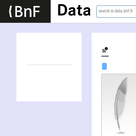
Data
search in data.bnf.fr