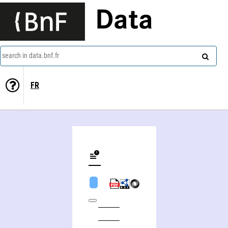
Data
search in data.bnf.fr
FR