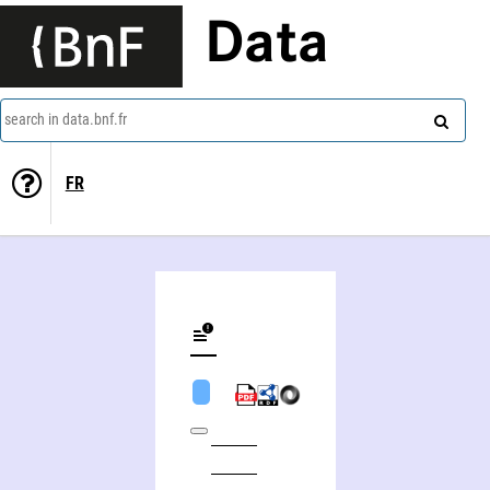
Data
search in data.bnf.fr
FR