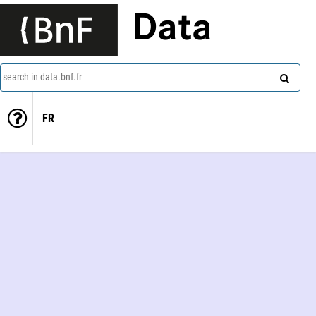
Data
search in data.bnf.fr
FR