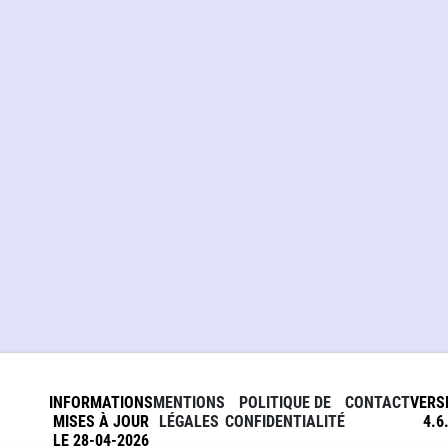
INFORMATIONS
MENTIONS
POLITIQUE DE
CONTACT
VERS
MISES À JOUR
LÉGALES
CONFIDENTIALITÉ
4.6
LE 28-04-2026