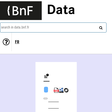
Data
search in data.bnf.fr
FR