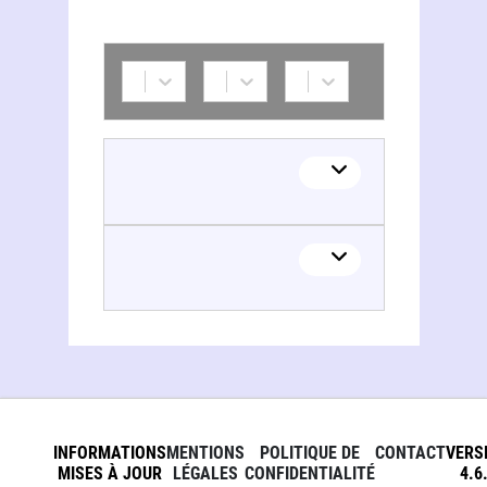
INFORMATIONS
MENTIONS
POLITIQUE DE
CONTACT
VERS
MISES À JOUR
LÉGALES
CONFIDENTIALITÉ
4.6