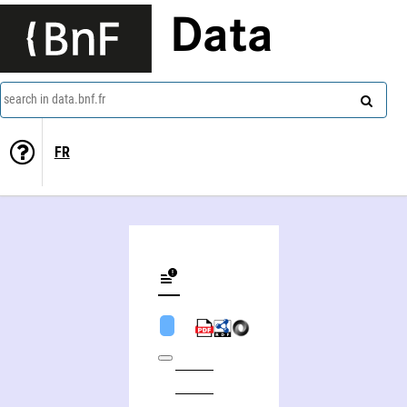
Data
search in data.bnf.fr
FR