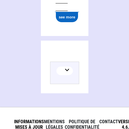
see more
INFORMATIONS
MENTIONS
POLITIQUE DE
CONTACT
VERS
MISES À JOUR
LÉGALES
CONFIDENTIALITÉ
4.6