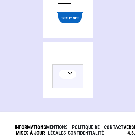
see more
INFORMATIONS
MENTIONS
POLITIQUE DE
CONTACT
VERS
MISES À JOUR
LÉGALES
CONFIDENTIALITÉ
4.6