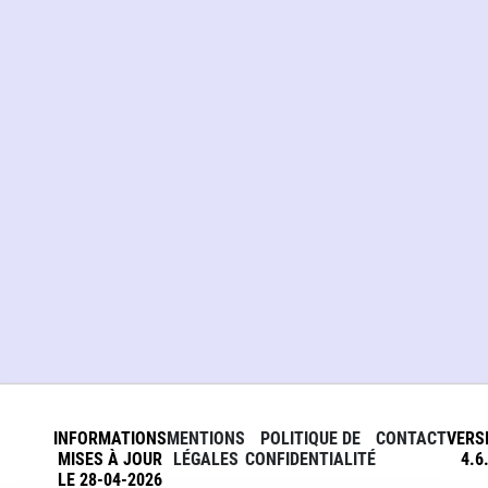
INFORMATIONS
MENTIONS
POLITIQUE DE
CONTACT
VERS
MISES À JOUR
LÉGALES
CONFIDENTIALITÉ
4.6
LE 28-04-2026