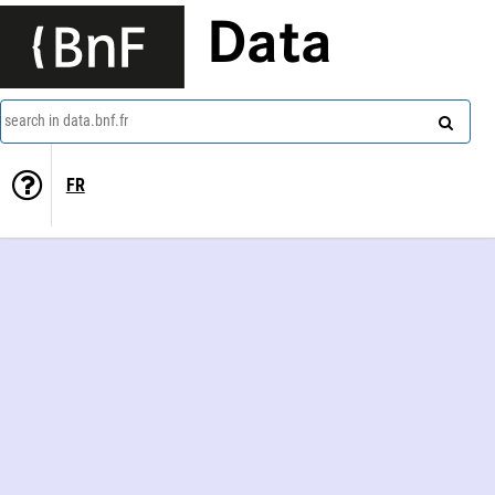
Data
search in data.bnf.fr
FR