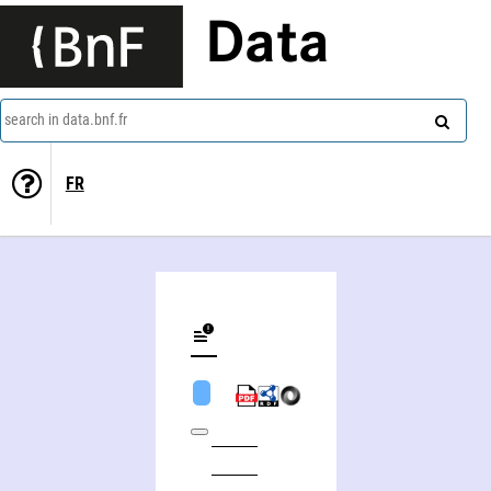
Data
search in data.bnf.fr
FR