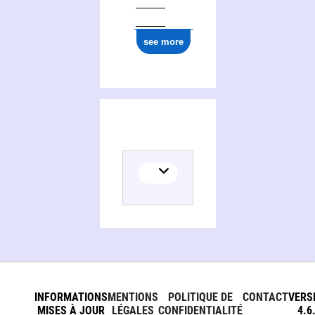
see more
INFORMATIONS
MENTIONS
POLITIQUE DE
CONTACT
VERS
MISES À JOUR
LÉGALES
CONFIDENTIALITÉ
4.6