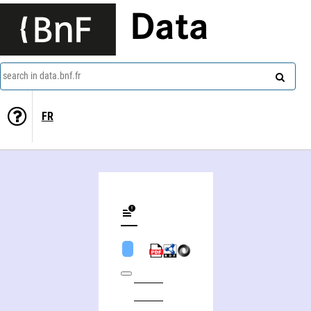
Data
search in data.bnf.fr
FR