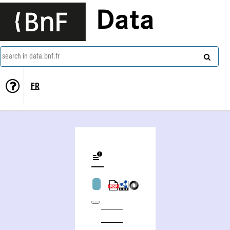
Data
search in data.bnf.fr
FR