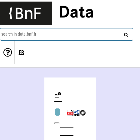
Data
search in data.bnf.fr
FR