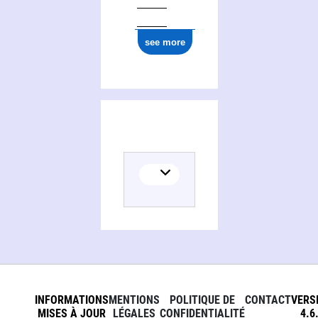
see more
INFORMATIONS
MENTIONS
POLITIQUE DE
CONTACT
VERS
MISES À JOUR
LÉGALES
CONFIDENTIALITÉ
4.6