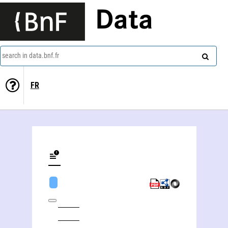
Data
search in data.bnf.fr
FR