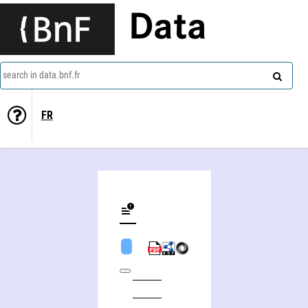
Data
search in data.bnf.fr
FR