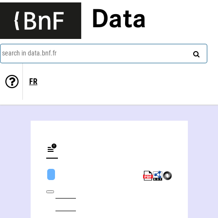
Data
search in data.bnf.fr
FR