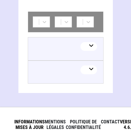
INFORMATIONS
MENTIONS
POLITIQUE DE
CONTACT
VERS
MISES À JOUR
LÉGALES
CONFIDENTIALITÉ
4.6