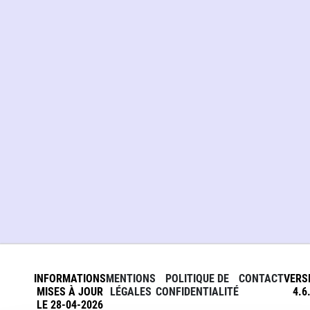
INFORMATIONS
MENTIONS
POLITIQUE DE
CONTACT
VERS
MISES À JOUR
LÉGALES
CONFIDENTIALITÉ
4.6
LE 28-04-2026