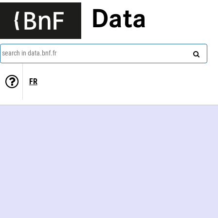
Data
search in data.bnf.fr
FR