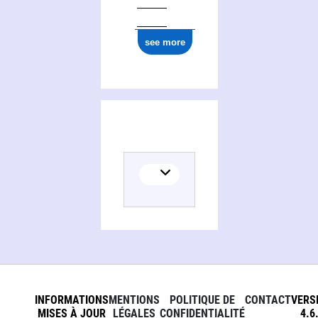
see more
INFORMATIONS
MENTIONS
POLITIQUE DE
CONTACT
VERS
MISES À JOUR
LÉGALES
CONFIDENTIALITÉ
4.6