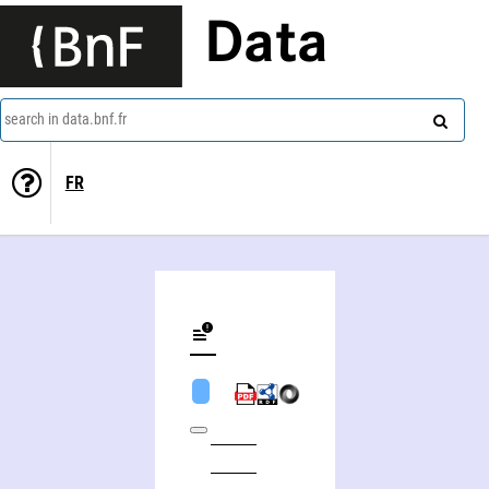
Data
search in data.bnf.fr
FR