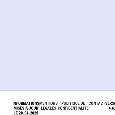
INFORMATIONS
MENTIONS
POLITIQUE DE
CONTACT
VERS
MISES À JOUR
LÉGALES
CONFIDENTIALITÉ
4.6
LE 28-04-2026