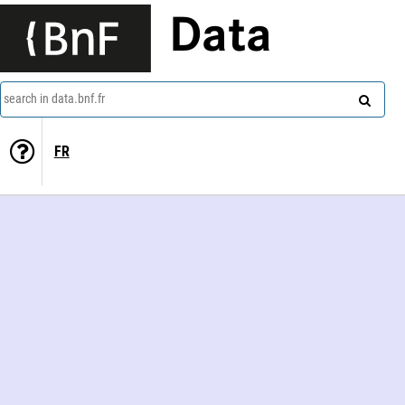
Data
search in data.bnf.fr
FR