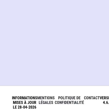
INFORMATIONS
MENTIONS
POLITIQUE DE
CONTACT
VERS
MISES À JOUR
LÉGALES
CONFIDENTIALITÉ
4.6
LE 28-04-2026