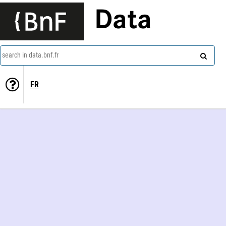
Data
search in data.bnf.fr
FR