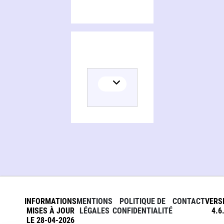
INFORMATIONS
MENTIONS
POLITIQUE DE
CONTACT
VERS
MISES À JOUR
LÉGALES
CONFIDENTIALITÉ
4.6
LE 28-04-2026