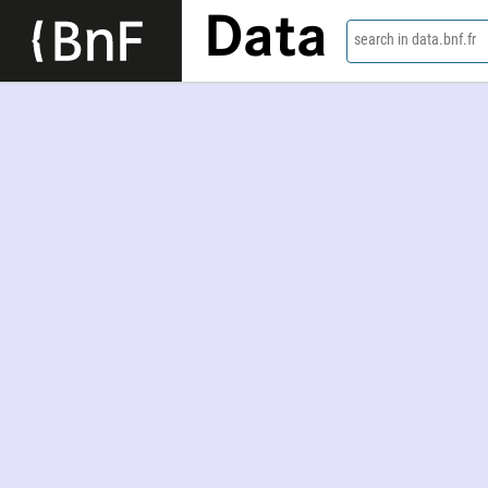
Data
search in data.bnf.fr