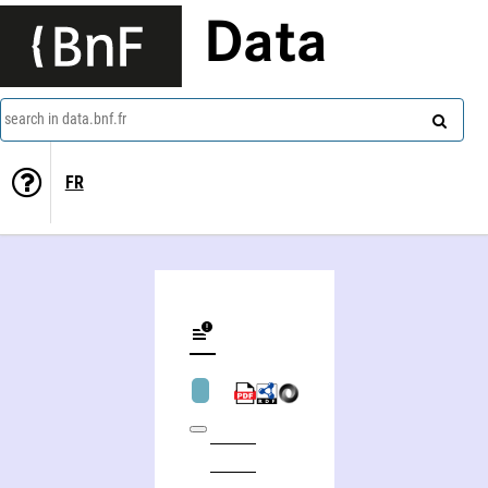
Data
search in data.bnf.fr
FR