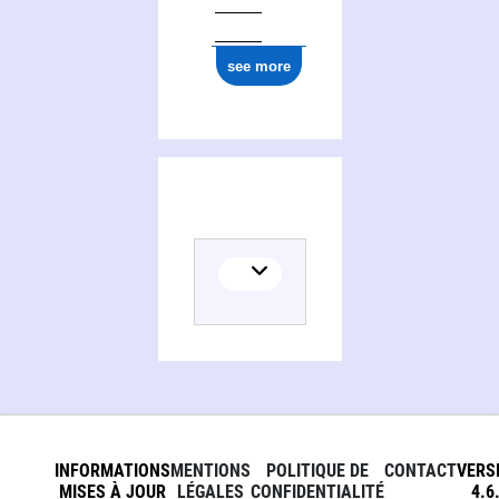
see more
Activities of Jean-Louis Mary
INFORMATIONS
MENTIONS
POLITIQUE DE
CONTACT
VERS
MISES À JOUR
LÉGALES
CONFIDENTIALITÉ
4.6