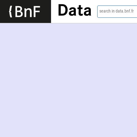
Data
search in data.bnf.fr