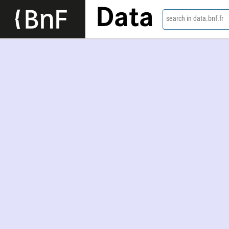
Data
search in data.bnf.fr