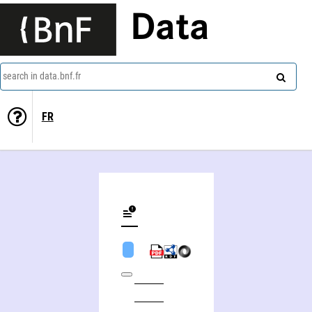
Data
search in data.bnf.fr
FR