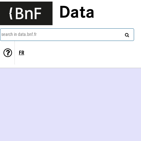
Data
search in data.bnf.fr
FR