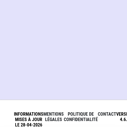
INFORMATIONS
MENTIONS
POLITIQUE DE
CONTACT
VERS
MISES À JOUR
LÉGALES
CONFIDENTIALITÉ
4.6
LE 28-04-2026