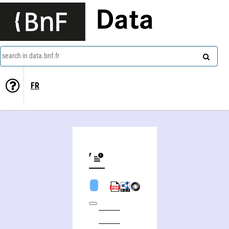
Data
search in data.bnf.fr
FR
Pavel Gennadʹevič Rogoznyj