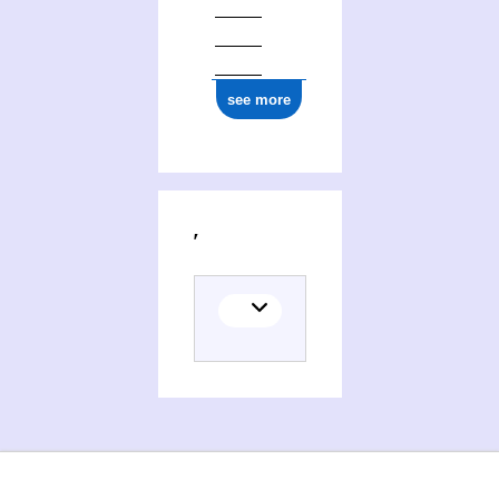
see more
Activities of Pavel Gennadʹevič Rogoznyj