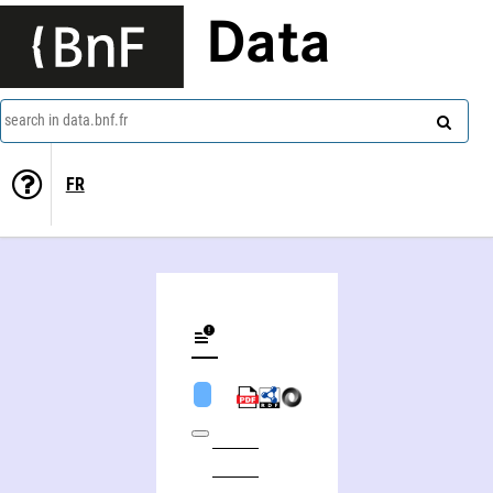
Data
search in data.bnf.fr
FR