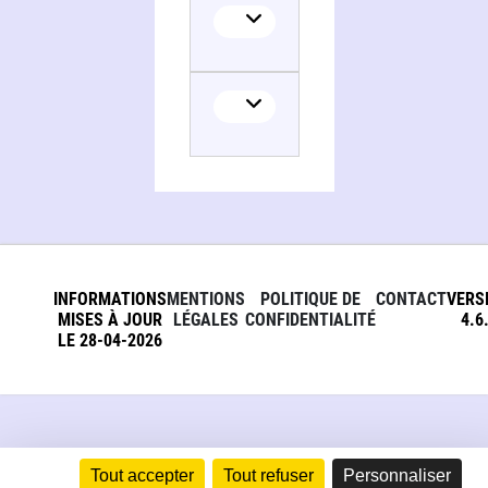
INFORMATIONS
MENTIONS
POLITIQUE DE
CONTACT
VERS
MISES À JOUR
LÉGALES
CONFIDENTIALITÉ
4.6
LE 28-04-2026
Tout accepter
Tout refuser
Personnaliser