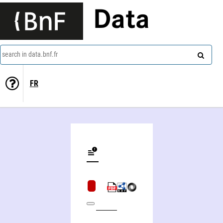
Data
search in data.bnf.fr
FR