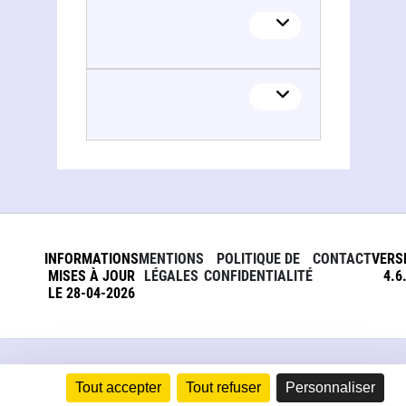
INFORMATIONS
MENTIONS
POLITIQUE DE
CONTACT
VERS
MISES À JOUR
LÉGALES
CONFIDENTIALITÉ
4.6
LE 28-04-2026
Tout accepter
Tout refuser
Personnaliser