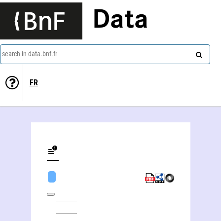
Data
search in data.bnf.fr
FR