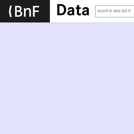
Data
search in data.bnf.fr