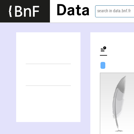
Data
search in data.bnf.fr