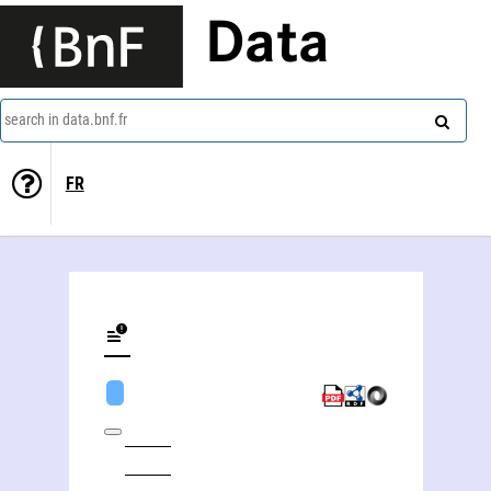
Data
search in data.bnf.fr
FR