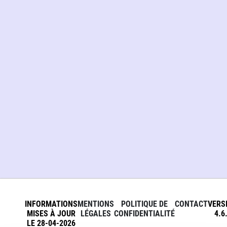
INFORMATIONS
MENTIONS
POLITIQUE DE
CONTACT
VERS
MISES À JOUR
LÉGALES
CONFIDENTIALITÉ
4.6
LE 28-04-2026