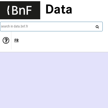
Data
search in data.bnf.fr
FR