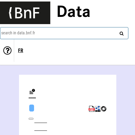
Data
search in data.bnf.fr
FR