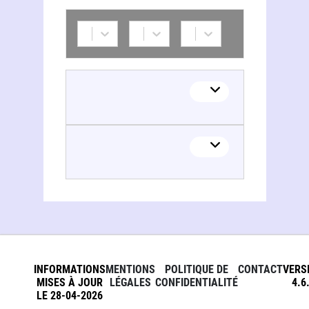
Camilla Antonini
Camilla Antonini
INFORMATIONS
MENTIONS
POLITIQUE DE
CONTACT
VERS
MISES À JOUR
LÉGALES
CONFIDENTIALITÉ
4.6
LE 28-04-2026