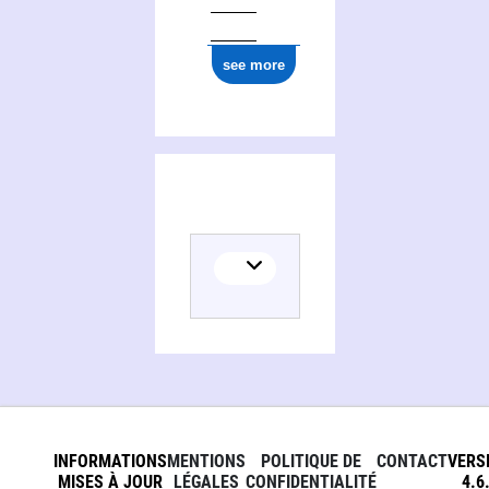
see more
INFORMATIONS
MENTIONS
POLITIQUE DE
CONTACT
VERS
MISES À JOUR
LÉGALES
CONFIDENTIALITÉ
4.6