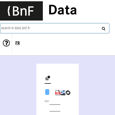
Data
search in data.bnf.fr
FR